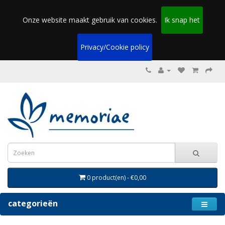
Onze website maakt gebruik van cookies.
Ik snap het
Privacy/Cookie policy
0 product(en) - €0,00
categorieën