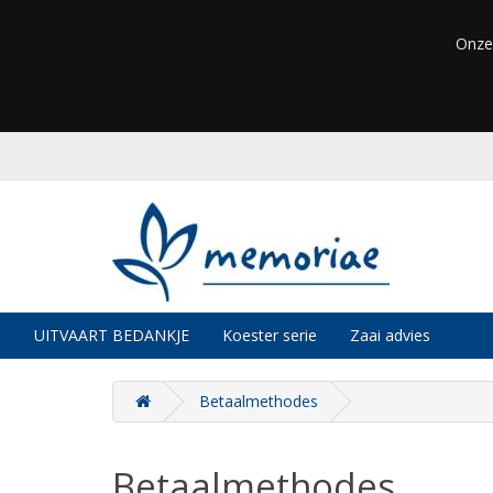
Onze
UITVAART BEDANKJE
Koester serie
Zaai advies
Betaalmethodes
Betaalmethodes