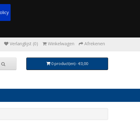
olicy
Verlanglijst (0)
Winkelwagen
Afrekenen
0 product(en) - €0,00