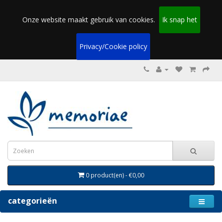
Onze website maakt gebruik van cookies.
Ik snap het
Privacy/Cookie policy
0 product(en) - €0,00
categorieën