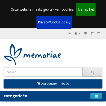
Onze website maakt gebruik van cookies.
Ik snap het
Privacy/Cookie policy
0 product(en) - €0,00
categorieën